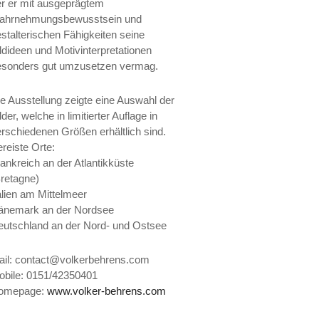
r er mit ausgeprägtem
ahrnehmungsbewusstsein und
stalterischen Fähigkeiten seine
ldideen und Motivinterpretationen
esonders gut umzusetzen vermag.
e Ausstellung zeigte eine Auswahl der
lder, welche in limitierter Auflage in
rschiedenen Größen erhältlich sind.
reiste Orte:
ankreich an der Atlantikküste
retagne)
alien am Mittelmeer
änemark an der Nordsee
eutschland an der Nord- und Ostsee
ail: contact@volkerbehrens.com
obile: 0151/42350401
omepage:
www.volker-behrens.com