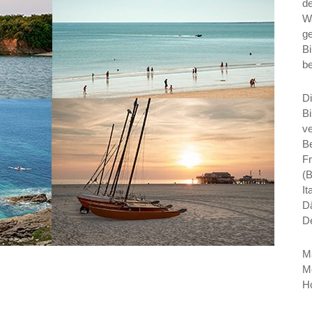
de
W
ge
Bi
b
Di
Bi
ve
Be
Fr
(B
It
D
D
M
M
H