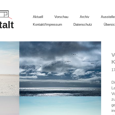
Aktuell
Vorschau
Archiv
Ausstelle
alt
Kontakt/Impressum
Datenschutz
Übersic
V
K
17
Di
La
Vo
zu
ge
in