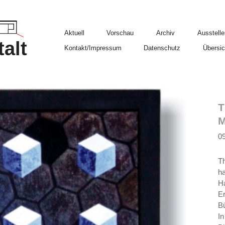
Aktuell
Vorschau
Archiv
Ausstelle
alt
Kontakt/Impressum
Datenschutz
Übersic
T
M
09
T
ha
Ha
Er
Bü
In