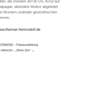
lder, die meisten 30×30 cm, Acryl auf
lpappe, abstrakte Motive abgeleitet
on Mustern und/oder geometrischen
ormen.
ww.thomas-hermsdorf.de
OSMOSE – Fotoausstellung
is Albrecht – „Ohne Zier“ →