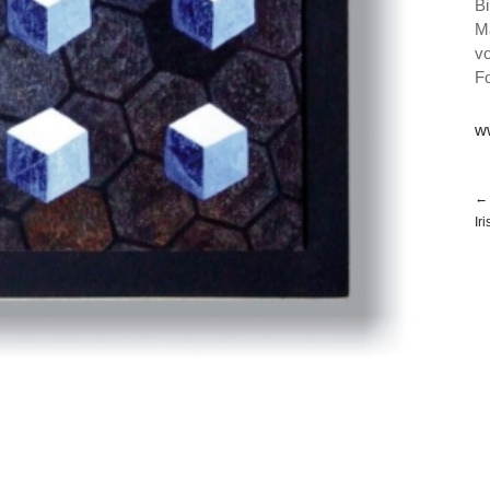
Bi
Ma
v
F
w
← 
Ir