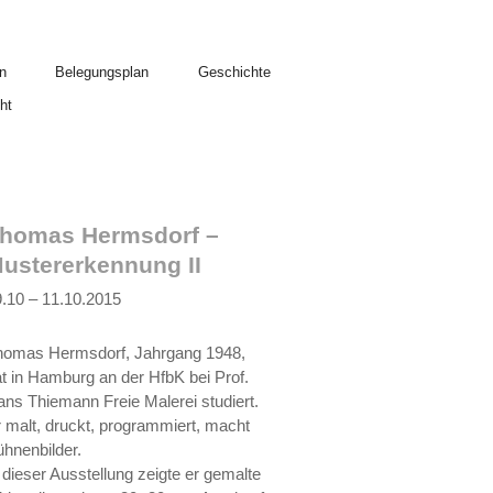
n
Belegungsplan
Geschichte
ht
homas Hermsdorf –
ustererkennung II
.10 – 11.10.2015
homas Hermsdorf, Jahrgang 1948,
t in Hamburg an der HfbK bei Prof.
ns Thiemann Freie Malerei studiert.
 malt, druckt, programmiert, macht
hnenbilder.
 dieser Ausstellung zeigte er gemalte