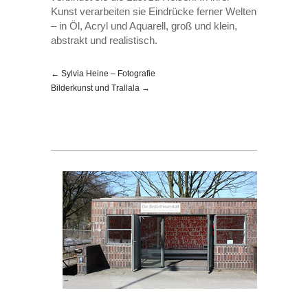
Kunst verarbeiten sie Eindrücke ferner Welten
– in Öl, Acryl und Aquarell, groß und klein,
abstrakt und realistisch.
← Sylvia Heine – Fotografie
Bilderkunst und Trallala →
Die 
Blei
227
post
Copy