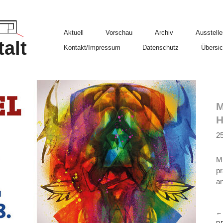
Aktuell
Vorschau
Archiv
Ausstelle
alt
Kontakt/Impressum
Datenschutz
Übersic
M
H
25
Mi
p
a
← 