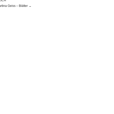
EICH
rtina Geiss – Blätter →