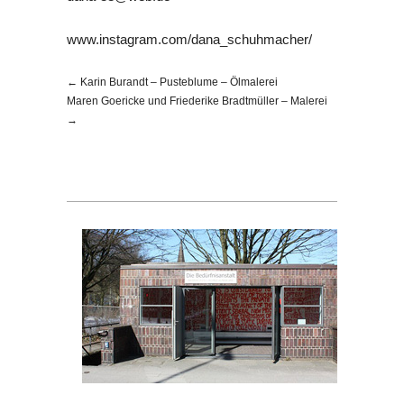
www.instagram.com/dana_schuhmacher/
← Karin Burandt – Pusteblume – Ölmalerei
Maren Goericke und Friederike Bradtmüller – Malerei
→
Die 
Blei
227
post
Copy