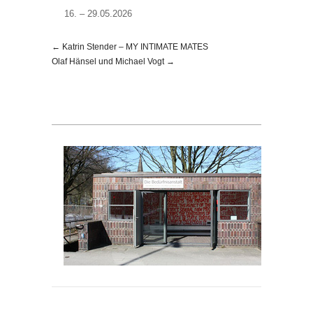
– 29.05.2026
← Katrin Stender – MY INTIMATE MATES
Olaf Hänsel und Michael Vogt →
Die 
Blei
227
post
Copy