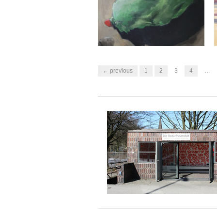
← previous
1
2
3
4
…